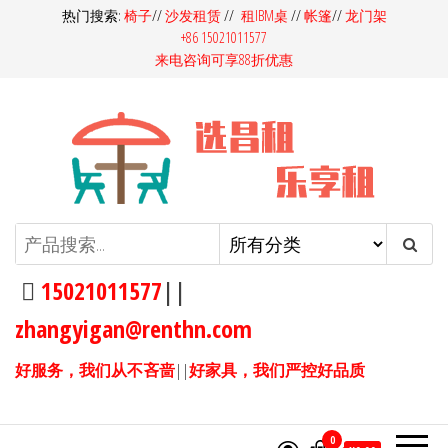
前
热门搜索:
椅子
//
沙发租赁
//
租IBM桌
//
帐篷
//
龙门架
+86 15021011577
往
来电咨询可享88折优惠
内
容
昌租会务家具租赁-桌椅租赁-高档
昌租会务一站式家具租赁平
台，多快好省选昌租会务！同
沙发租赁-吧桌吧椅租赁-展览展会
样的产品，我们服务价格更
15021011577
||
家具租赁
优，同样的价格，我们产品服
zhangyigan@renthn.com
务更优。15021011577
好服务，我们从不吝啬
||
好家具，我们严控好品质
0