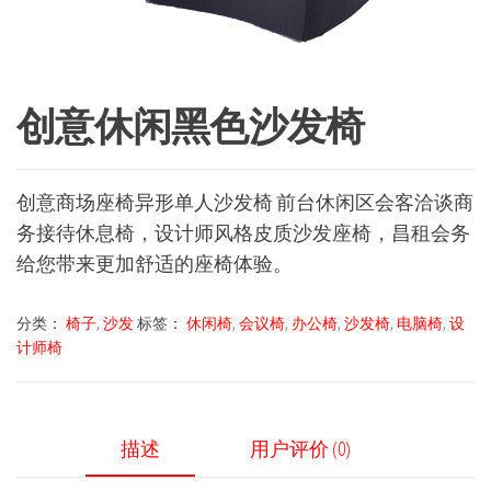
创意休闲黑色沙发椅
创意商场座椅异形单人沙发椅 前台休闲区会客洽谈商
务接待休息椅，设计师风格皮质沙发座椅，昌租会务
给您带来更加舒适的座椅体验。
分类：
椅子
,
沙发
标签：
休闲椅
,
会议椅
,
办公椅
,
沙发椅
,
电脑椅
,
设
计师椅
描述
用户评价 (0)