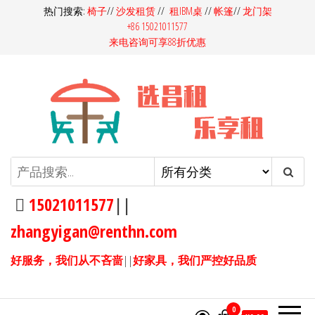
前
热门搜索:
椅子
//
沙发租赁
//
租IBM桌
//
帐篷
//
龙门架
+86 15021011577
往
来电咨询可享88折优惠
内
容
昌租会务家具租赁-桌椅租赁-高档
昌租会务一站式家具租赁平
台，多快好省选昌租会务！同
沙发租赁-吧桌吧椅租赁-展览展会
样的产品，我们服务价格更
15021011577
||
家具租赁
优，同样的价格，我们产品服
zhangyigan@renthn.com
务更优。15021011577
好服务，我们从不吝啬
||
好家具，我们严控好品质
0