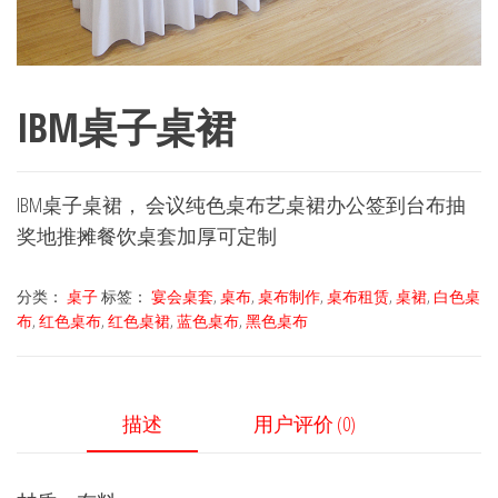
IBM桌子桌裙
IBM桌子桌裙， 会议纯色桌布艺桌裙办公签到台布抽
奖地推摊餐饮桌套加厚可定制
分类：
桌子
标签：
宴会桌套
,
桌布
,
桌布制作
,
桌布租赁
,
桌裙
,
白色桌
布
,
红色桌布
,
红色桌裙
,
蓝色桌布
,
黑色桌布
描述
用户评价 (0)