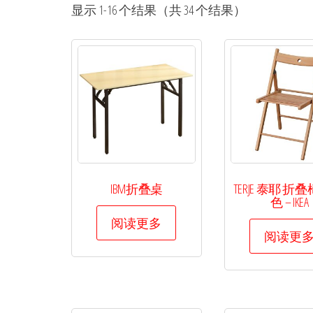
桌
产品服务
显示 1-16 个结果（共 34 个结果）
椅
更优。
15021011577
租
赁-
高
档
沙
发
租
IBM折叠桌
TERJE 泰耶 折
赁-
色 – IKEA
吧
阅读更多
阅读更
桌
吧
椅