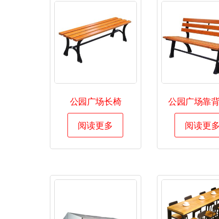
租
赁-
展
览
展
会
家
公园广场长椅
公园广场靠
具
租
阅读更多
阅读更
赁