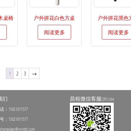
木桌椅
户外拼花白色方桌
户外拼花黑色
多
阅读更多
阅读更多
1
2
3
→
我们
昌租微信客服
QRCode
15021011577
15021011577
ngyigan@rentsh.com