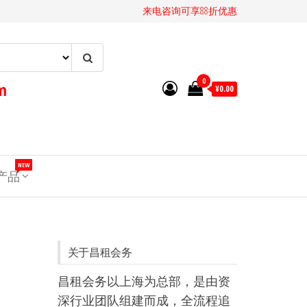
来电咨询可享88折优惠
0
m
¥0.00
NEW
T产品
关于昌租会务
昌租会务以上海为总部，是由资
深行业团队组建而成，全流程追