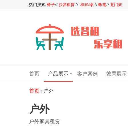
前
热门搜索:
椅子
//
沙发租赁
//
租IBM桌
//
帐篷
//
龙门架
往
内
容
昌
昌租会务
一站式家
租
具租赁平
会
首页
产品展示
客户案例
效果展示
台，多快
好省选昌
务
租会务！
家
首页
»
户外
同样的产
品，我们
具
户外
服务价格
租
更优，同
赁-
样的价
户外家具租赁
格，我们