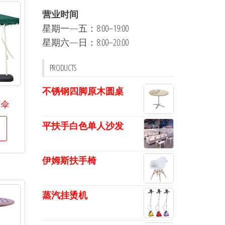
营业时间
星期一—五：8:00–19:00
星期六—日：8:00–20:00
PRODUCTS
不锈钢四脚原木圆桌
蕉伞
平扶手白色单人沙发
伊姆斯扶手椅
蒸汽挂烫机