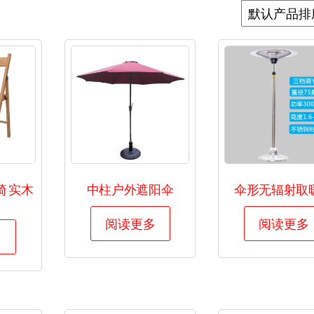
叠椅 实木
中柱户外遮阳伞
伞形无辐射取
阅读更多
阅读更多
多