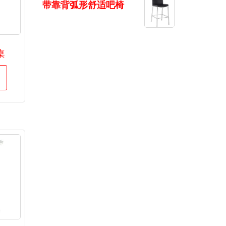
带靠背弧形舒适吧椅
桌