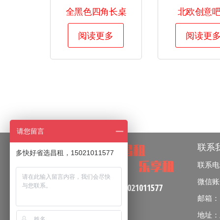
全黑色四角长桌
北欧创意
阅读更多
阅读更
请您留言
联系
多快好省选昌租，15021011577
联系电话：
微信账号：
咨询服务热线：
15021011577
邮箱：zha
地址：