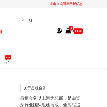
来电咨询可享88折优惠
0
m
¥0.00
NEW
T产品
关于昌租会务
昌租会务以上海为总部，是由资
深行业团队组建而成，全流程追