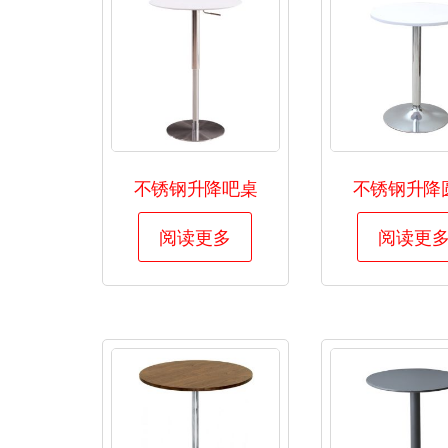
租
赁-
展
览
展
会
不锈钢升降吧桌
不锈钢升降
家
具
阅读更多
阅读更
租
赁