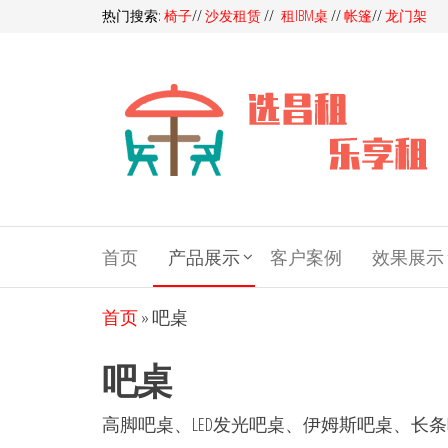
前
热门搜索:
椅子
//
沙发租赁
//
租IBM桌
//
帐篷
//
龙门架
往
内
容
昌
昌租会务
一站式家
租
具租赁平
会
首页
产品展示
客户案例
效果展示
台，多快
好省选昌
务
租会务！
家
首页
»
吧桌
同样的产
品，我们
具
吧桌
服务价格
租
更优，同
赁-
样的价
高脚吧桌、LED发光吧桌、伊姆斯吧桌、长
格，我们