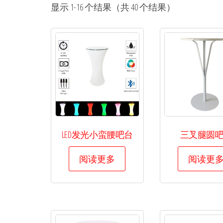
桌
产品服务
显示 1-16 个结果（共 40 个结果）
椅
更优。
15021011577
租
赁-
高
档
沙
发
租
LED发光小蛮腰吧台
三叉腿圆
赁-
吧
阅读更多
阅读更
桌
吧
椅