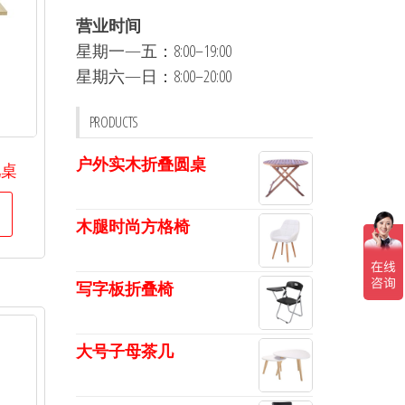
营业时间
星期一—五：8:00–19:00
星期六—日：8:00–20:00
PRODUCTS
户外实木折叠圆桌
吧桌
木腿时尚方格椅
写字板折叠椅
大号子母茶几