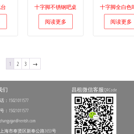
吧台
十字脚不锈钢吧桌
十字脚全白色
多
阅读更多
阅读更多
1
2
3
→
我们
昌租微信客服
QRCode
15021011577
15021011577
ngyigan@rentsh.com
上海市奉贤区新奉公路3653号