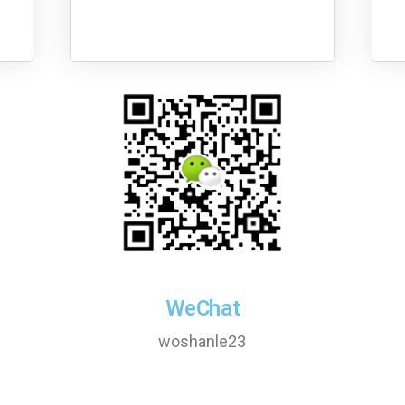
WeChat
woshanle23