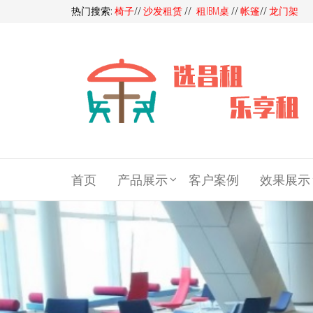
热门搜索:
椅子
//
沙发租赁
//
租IBM桌
//
帐篷
//
龙门架
昌
昌租会务
一站式家
租
具租赁平
会
首页
产品展示
客户案例
效果展示
台，多快
好省选昌
务
租会务！
家
同样的产
品，我们
具
服务价格
租
更优，同
赁-
样的价
格，我们