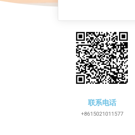
租
赁-
展
览
展
会
家
具
租
赁
联系电话
+8615021011577