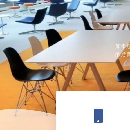
桌
产品服务
椅
更优。
15021011577
租
赁-
高
档
如果
的质
沙
发
租
赁-
吧
桌
吧
椅