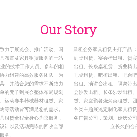
Our Story
致力于展览会、推广活动、国
昌租会务家具租赁主打产品 
具布置及家具租赁服务的一站
到桌租赁、宴会椅出租、贵
专业的技术工作人员、多年的相
出租、长条桌租赁、折叠椅
协力组建的高效服务团队，为
吧桌租赁、吧椅出租、吧台
具，并结合您的需求不断致力
出租、演讲台出租、隔离带
单的凳子到展会整体布局规划
会沙发出租、长条沙发出租
、运动赛事器械器材租赁、家
赁、家庭聚餐烧烤架租赁、
烤等活动皆可满足您的需求。
各类主题展览定制化家具租
具租赁全程全身心为您服务，
各广告公司，策划、婚庆公
设计以及活动完毕的回收全部
立长久的合
服务。