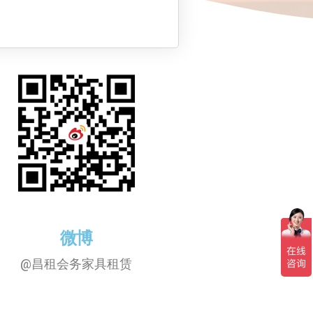
微博
@昌租会务家具租赁