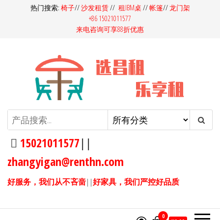
前
热门搜索:
椅子
//
沙发租赁
//
租IBM桌
//
帐篷
//
龙门架
+86 15021011577
往
来电咨询可享88折优惠
内
容
昌租会务家具租赁-桌椅租赁-高档
昌租会务一站式家具租赁平
台，多快好省选昌租会务！同
沙发租赁-吧桌吧椅租赁-展览展会
样的产品，我们服务价格更
15021011577
||
家具租赁
优，同样的价格，我们产品服
zhangyigan@renthn.com
务更优。15021011577
好服务，我们从不吝啬
||
好家具，我们严控好品质
0