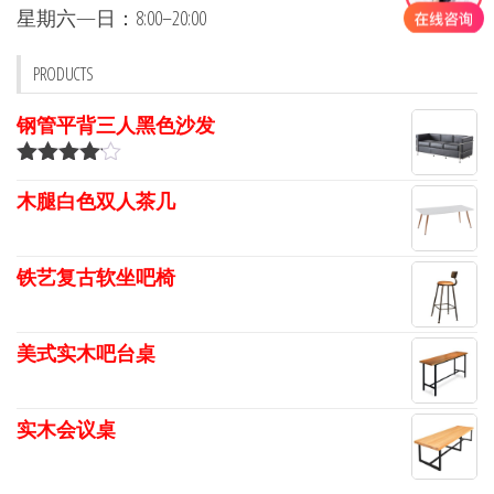
星期六—日：8:00–20:00
PRODUCTS
钢管平背三人黑色沙发
评分
4.00
木腿白色双人茶几
&sol; 5
铁艺复古软坐吧椅
美式实木吧台桌
实木会议桌