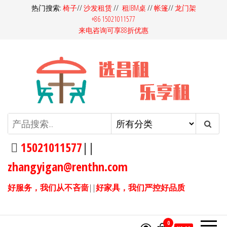
前
热门搜索:
椅子
//
沙发租赁
//
租IBM桌
//
帐篷
//
龙门架
+86 15021011577
往
来电咨询可享88折优惠
内
容
昌租会务家具租赁-桌椅租赁-高档
昌租会务一站式家具租赁平
台，多快好省选昌租会务！同
沙发租赁-吧桌吧椅租赁-展览展会
样的产品，我们服务价格更
15021011577
||
家具租赁
优，同样的价格，我们产品服
zhangyigan@renthn.com
务更优。15021011577
好服务，我们从不吝啬
||
好家具，我们严控好品质
0