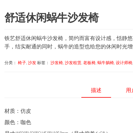
舒适休闲蜗牛沙发椅
铁艺舒适休闲蜗牛沙发椅，简约而富有设计感，恬静悠
手，结实耐通的同时，蜗牛的造型也给您的休闲时光增
分类：
椅子
,
沙发
标签：
沙发椅
,
沙发租赁
,
老板椅
,
蜗牛躺椅
,
设计师椅
描述
用户
材质：仿皮
颜色：咖色