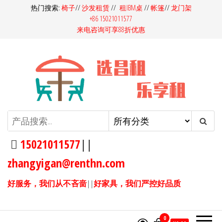
前
热门搜索:
椅子
//
沙发租赁
//
租IBM桌
//
帐篷
//
龙门架
+86 15021011577
往
来电咨询可享88折优惠
内
容
昌租会务家具租赁-桌椅租赁-高档
昌租会务一站式家具租赁平
台，多快好省选昌租会务！同
沙发租赁-吧桌吧椅租赁-展览展会
样的产品，我们服务价格更
15021011577
||
家具租赁
优，同样的价格，我们产品服
zhangyigan@renthn.com
务更优。15021011577
好服务，我们从不吝啬
||
好家具，我们严控好品质
0