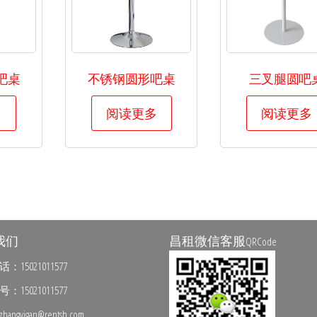
吧桌
不锈钢圆形吧桌
三叉腿圆吧
多
阅读更多
阅读更多
我们
昌租微信客服
QRCode
15021011577
15021011577
ngyigan@rentsh.com