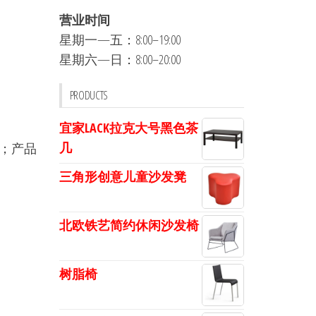
营业时间
星期一—五：8:00–19:00
星期六—日：8:00–20:00
PRODUCTS
宜家LACK拉克大号黑色茶
几
；产品
三角形创意儿童沙发凳
北欧铁艺简约休闲沙发椅
树脂椅