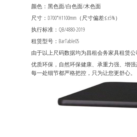
租
颜色：黑色面/白色面/木色面
赁-
尺寸：D700*H1100mm（尺寸偏差≤±5%）
展
览
执行标准：QB/4880-2019
展
租赁型号：BarTable05
会
由于以上尺码数据均为昌租会务家具租赁公
家
优质环保，自然环保健康、承重力强、增强
具
每一处细节都严格把控，只为让您更舒心。
租
赁