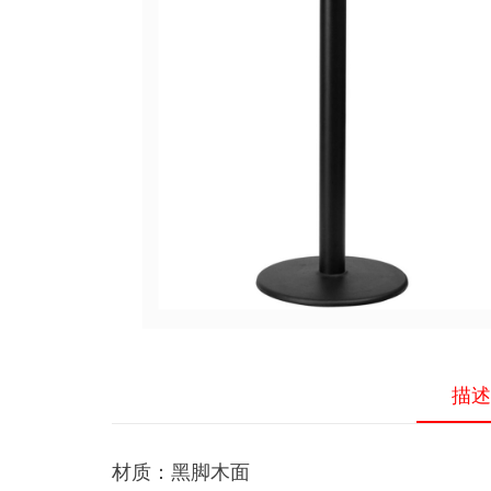
桌
产品服务
椅
更优。
15021011577
租
赁-
高
档
沙
发
租
赁-
吧
桌
描述
吧
椅
材质：黑脚木面