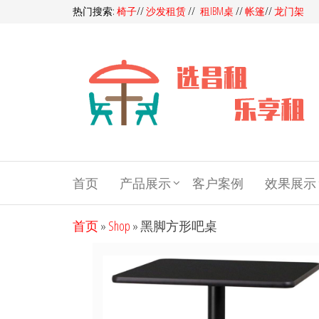
前
热门搜索:
椅子
//
沙发租赁
//
租IBM桌
//
帐篷
//
龙门架
往
内
容
昌
昌租会务
一站式家
租
具租赁平
会
首页
产品展示
客户案例
效果展示
台，多快
好省选昌
务
租会务！
家
首页
»
Shop
»
黑脚方形吧桌
同样的产
品，我们
具
服务价格
租
更优，同
赁-
样的价
格，我们