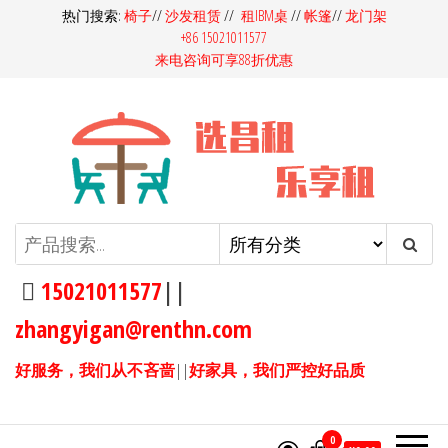
前
热门搜索:
椅子
//
沙发租赁
//
租IBM桌
//
帐篷
//
龙门架
+86 15021011577
往
来电咨询可享88折优惠
内
容
昌租会务家具租赁-桌椅租赁-高档
昌租会务一站式家具租赁平
台，多快好省选昌租会务！同
沙发租赁-吧桌吧椅租赁-展览展会
样的产品，我们服务价格更
15021011577
||
家具租赁
优，同样的价格，我们产品服
zhangyigan@renthn.com
务更优。15021011577
好服务，我们从不吝啬
||
好家具，我们严控好品质
0