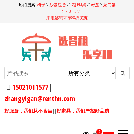
前
热门搜索:
椅子
//
沙发租赁
//
租IBM桌
//
帐篷
//
龙门架
+86 15021011577
往
来电咨询可享88折优惠
内
容
昌租会务家具租赁-桌椅租赁-高档
昌租会务一站式家具租赁平
台，多快好省选昌租会务！同
沙发租赁-吧桌吧椅租赁-展览展会
样的产品，我们服务价格更
15021011577
||
家具租赁
优，同样的价格，我们产品服
zhangyigan@renthn.com
务更优。15021011577
好服务，我们从不吝啬
||
好家具，我们严控好品质
0