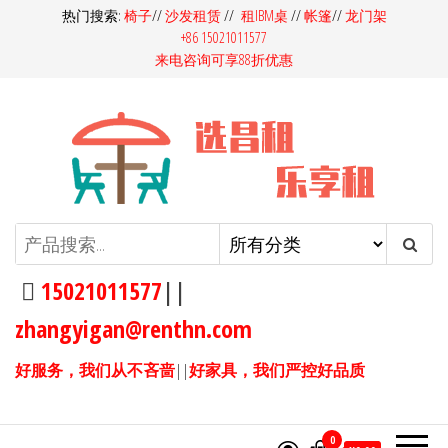
前
热门搜索:
椅子
//
沙发租赁
//
租IBM桌
//
帐篷
//
龙门架
+86 15021011577
往
来电咨询可享88折优惠
内
容
昌租会务家具租赁-桌椅租赁-高档
昌租会务一站式家具租赁平
台，多快好省选昌租会务！同
沙发租赁-吧桌吧椅租赁-展览展会
样的产品，我们服务价格更
15021011577
||
家具租赁
优，同样的价格，我们产品服
zhangyigan@renthn.com
务更优。15021011577
好服务，我们从不吝啬
||
好家具，我们严控好品质
0