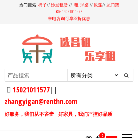
前
热门搜索:
椅子
//
沙发租赁
//
租IBM桌
//
帐篷
//
龙门架
+86 15021011577
往
来电咨询可享88折优惠
内
容
昌租会务家具租赁-桌椅租赁-高档
昌租会务一站式家具租赁平
台，多快好省选昌租会务！同
沙发租赁-吧桌吧椅租赁-展览展会
样的产品，我们服务价格更
15021011577
||
家具租赁
优，同样的价格，我们产品服
zhangyigan@renthn.com
务更优。15021011577
好服务，我们从不吝啬
||
好家具，我们严控好品质
0