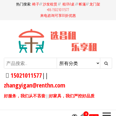
前
热门搜索:
椅子
//
沙发租赁
//
租IBM桌
//
帐篷
//
龙门架
+86 15021011577
往
来电咨询可享88折优惠
内
容
昌租会务家具租赁-桌椅租赁-高档
昌租会务一站式家具租赁平
台，多快好省选昌租会务！同
沙发租赁-吧桌吧椅租赁-展览展会
样的产品，我们服务价格更
15021011577
||
家具租赁
优，同样的价格，我们产品服
zhangyigan@renthn.com
务更优。15021011577
好服务，我们从不吝啬
||
好家具，我们严控好品质
0