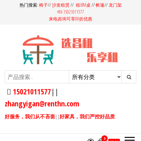
前
热门搜索:
椅子
//
沙发租赁
//
租IBM桌
//
帐篷
//
龙门架
+86 15021011577
往
来电咨询可享88折优惠
内
容
昌租会务家具租赁-桌椅租赁-高档
昌租会务一站式家具租赁平
台，多快好省选昌租会务！同
沙发租赁-吧桌吧椅租赁-展览展会
样的产品，我们服务价格更
15021011577
||
家具租赁
优，同样的价格，我们产品服
zhangyigan@renthn.com
务更优。15021011577
好服务，我们从不吝啬
||
好家具，我们严控好品质
0