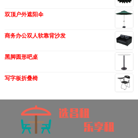
双顶户外遮阳伞
商务办公双人软靠背沙发
黑脚圆形吧桌
写字板折叠椅