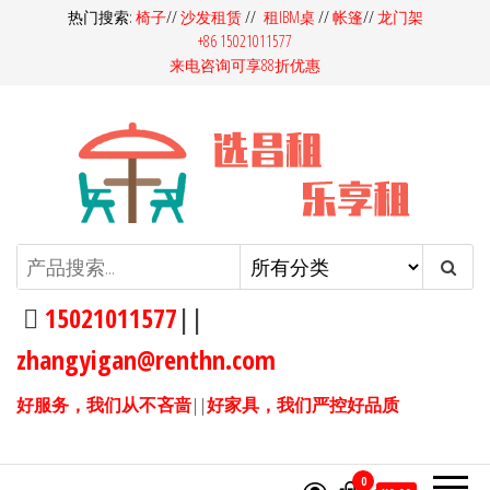
前
热门搜索:
椅子
//
沙发租赁
//
租IBM桌
//
帐篷
//
龙门架
+86 15021011577
往
来电咨询可享88折优惠
内
容
昌租会务家具租赁-桌椅租赁-高档
昌租会务一站式家具租赁平
台，多快好省选昌租会务！同
沙发租赁-吧桌吧椅租赁-展览展会
样的产品，我们服务价格更
15021011577
||
家具租赁
优，同样的价格，我们产品服
zhangyigan@renthn.com
务更优。15021011577
好服务，我们从不吝啬
||
好家具，我们严控好品质
0