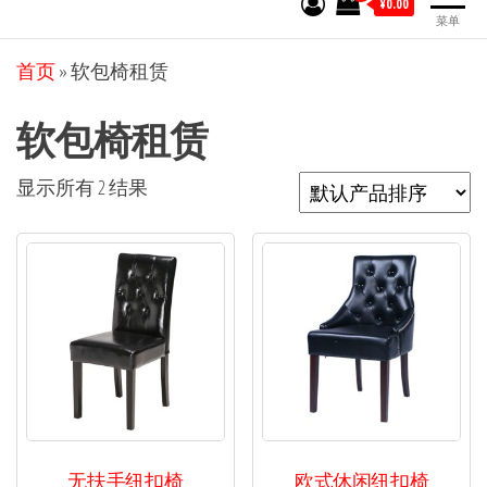
¥0.00
菜单
首页
»
软包椅租赁
软包椅租赁
显示所有 2 结果
无扶手纽扣椅
欧式休闲纽扣椅