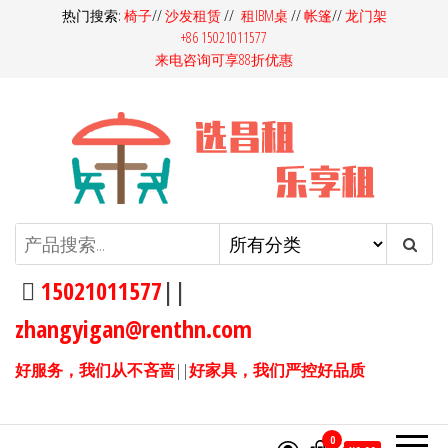
前
热门搜索:
椅子
//
沙发租赁
//
租IBM桌
//
帐篷
//
龙门架
+86 15021011577
往
来电咨询可享88折优惠
内
容
昌租会务家具租赁-桌椅租赁-高档
昌租会务一站式家具租赁平
台，多快好省选昌租会务！同
沙发租赁-吧桌吧椅租赁-展览展会
样的产品，我们服务价格更
15021011577
||
家具租赁
优，同样的价格，我们产品服
zhangyigan@renthn.com
务更优。15021011577
好服务，我们从不吝啬
||
好家具，我们严控好品质
0